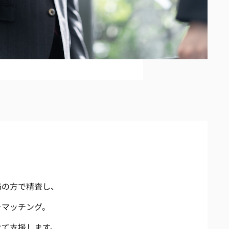
局の方で精査し、
をマッチング。
けて支援します。